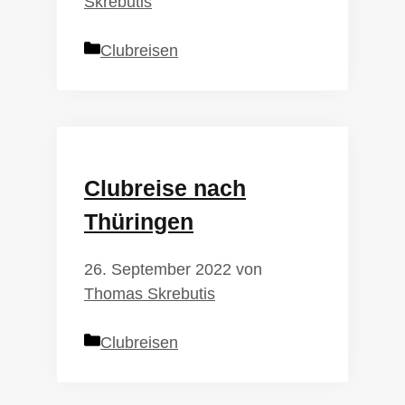
Skrebutis
Kategorien
Clubreisen
Clubreise nach
Thüringen
26. September 2022
von
Thomas Skrebutis
Kategorien
Clubreisen