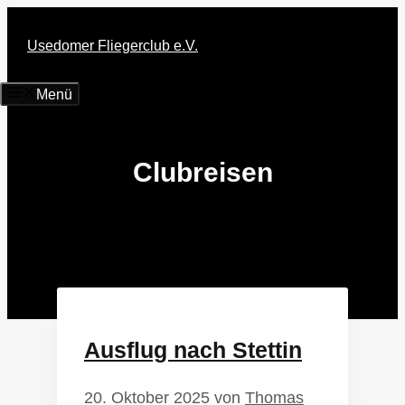
Zum
Inhalt
Usedomer Fliegerclub e.V.
springen
Menü
Clubreisen
Ausflug nach Stettin
20. Oktober 2025
von
Thomas