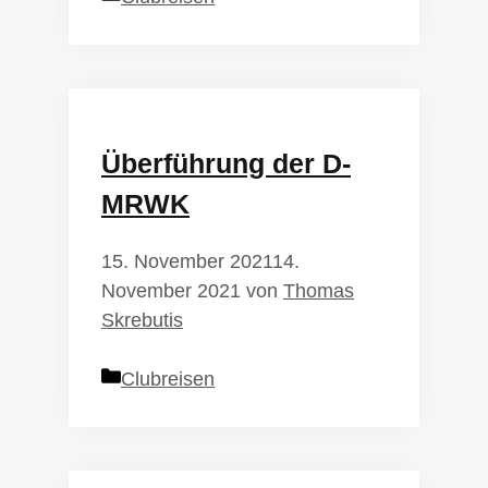
Überführung der D-
MRWK
15. November 2021
14.
November 2021
von
Thomas
Skrebutis
Kategorien
Clubreisen