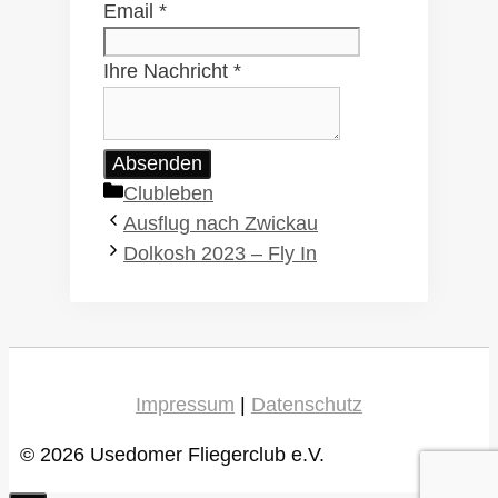
Email
*
Ihre Nachricht
*
Absenden
Kategorien
Clubleben
Ausflug nach Zwickau
Dolkosh 2023 – Fly In
Impressum
|
Datenschutz
© 2026 Usedomer Fliegerclub e.V.